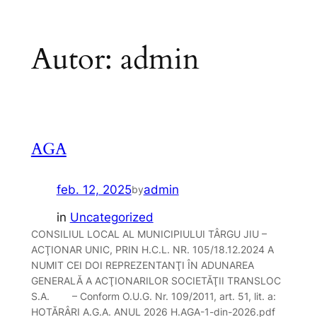
Sari
Autor:
admin
la
conținut
AGA
feb. 12, 2025
admin
by
in
Uncategorized
CONSILIUL LOCAL AL MUNICIPIULUI TÂRGU JIU –
ACŢIONAR UNIC, PRIN H.C.L. NR. 105/18.12.2024 A
NUMIT CEI DOI REPREZENTANŢI ÎN ADUNAREA
GENERALĂ A ACŢIONARILOR SOCIETĂŢII TRANSLOC
S.A. – Conform O.U.G. Nr. 109/2011, art. 51, lit. a:
HOTĂRÂRI A.G.A. ANUL 2026 H.AGA-1-din-2026.pdf